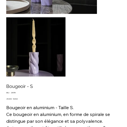
Bougeoir - S
SKU
SKU :
230115
230115
Prix
Prix
28,00 €
13,86 €
d’origine
promotionnel
Bougeoir en aluminium - Taille S.
Ce bougeoir en aluminium, en forme de spirale se
distingue par son élégance et sa polyvalence.