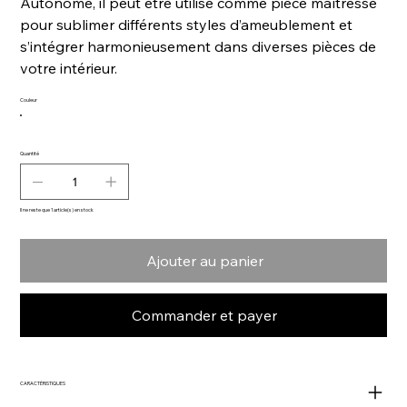
Autonome, il peut être utilisé comme pièce maîtresse
pour sublimer différents styles d’ameublement et
s’intégrer harmonieusement dans diverses pièces de
votre intérieur.
Couleur
Quantité
Il ne reste que 1 article(s) en stock
Ajouter au panier
Commander et payer
CARACTÉRISTIQUES