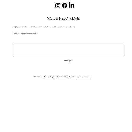
NOUS REJOINDRE
Rejoignez notre liste de diffusion et profitez d'offres spéciales réservées à nos abonnés
Saisissez votre adresse e-mail*
Envoyer
Site Officiel -
Mentions Légales
-
Confidentialité
-
Conditions générales de vente