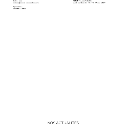
Kilstett
, 14 rue de l'Industrie
Écrivez nous
Lundi - Vendredi : 9h - 12h / 14h - 17h ou
sur RDV
contact@lecocon-conceptstore.com
Appelez nous
+33 3 88 08 88 08
NOS ACTUALITÉS