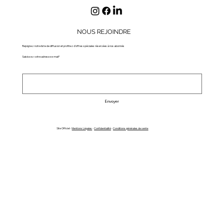
NOUS REJOINDRE
Rejoignez notre liste de diffusion et profitez d'offres spéciales réservées à nos abonnés
Saisissez votre adresse e-mail*
Envoyer
Site Officiel -
Mentions Légales
-
Confidentialité
-
Conditions générales de vente