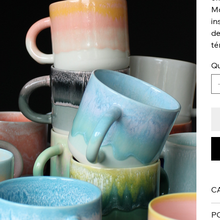
Mo
in
de
té
Qu
C
P