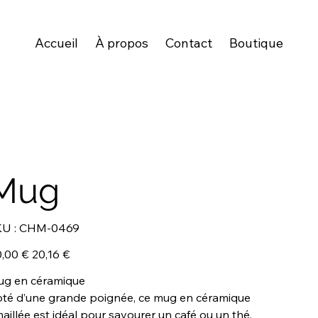
Accueil
À propos
Contact
Boutique
Mug
SKU
U :
CHM-0469
CHM-
0469
Prix
,00 €
20,16 €
igine
promotionnel
g en céramique
té d’une grande poignée, ce mug en céramique
aillée est idéal pour savourer un café ou un thé.