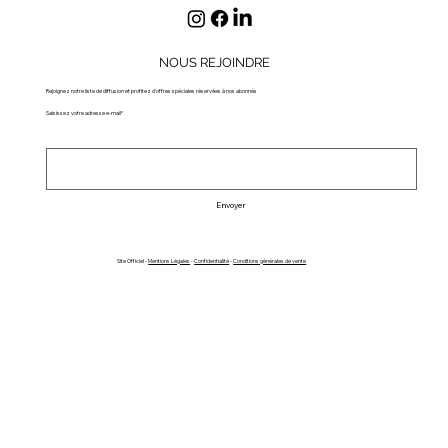
NOUS REJOINDRE
Rejoignez notre liste de diffusion et profitez d'offres spéciales réservées à nos abonnés
Saisissez votre adresse e-mail*
Envoyer
Site Officiel -
Mentions Légales
-
Confidentialité
-
Conditions générales de vente