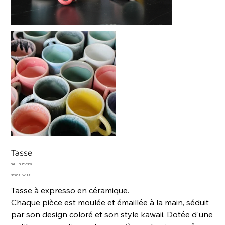
Tasse
SKU
SKU :
SUC-0369
SUC-
Prix
0369
Prix
32,00 €
16,12 €
d’origine
promotionnel
Tasse à expresso en céramique.
Chaque pièce est moulée et émaillée à la main, séduit
par son design coloré et son style kawaii. Dotée d'une