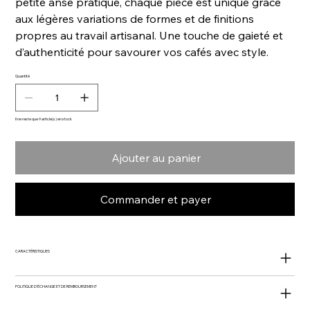
petite anse pratique, chaque pièce est unique grâce
aux légères variations de formes et de finitions
propres au travail artisanal. Une touche de gaieté et
d’authenticité pour savourer vos cafés avec style.
Quantité
Il ne reste que 9 article(s) en stock
Ajouter au panier
Commander et payer
CARACTÉRISTIQUES
POLITIQUE D'ÉCHANGE ET DE REMBOURSEMENT