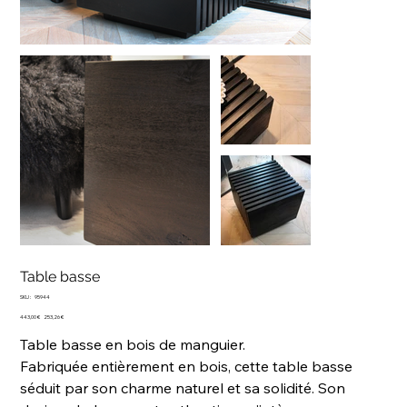
Table basse
SKU
SKU :
95944
95944
Prix
Prix
443,00 €
253,26 €
d’origine
promotionnel
Table basse en bois de manguier.
Fabriquée entièrement en bois, cette table basse
séduit par son charme naturel et sa solidité. Son