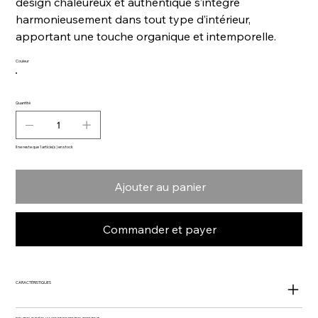
design chaleureux et authentique s’intègre
harmonieusement dans tout type d’intérieur,
apportant une touche organique et intemporelle.
Couleur
Quantité
Il ne reste que 1 article(s) en stock
Ajouter au panier
Commander et payer
CARACTÉRISTIQUES