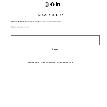
NOUS REJOINDRE
Rejoignez notre liste de diffusion et profitez d'offres spéciales réservées à nos abonnés
Saisissez votre adresse e-mail*
Envoyer
Site Officiel -
Mentions Légales
-
Confidentialité
-
Conditions générales de vente