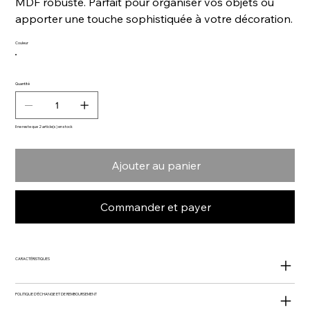
MDF robuste. Parfait pour organiser vos objets ou
apporter une touche sophistiquée à votre décoration.
Couleur
Quantité
Il ne reste que 2 article(s) en stock
Ajouter au panier
Commander et payer
CARACTÉRISTIQUES
POLITIQUE D'ÉCHANGE ET DE REMBOURSEMENT