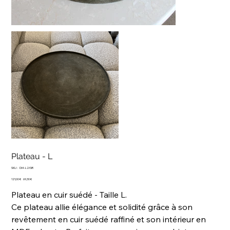
Plateau - L
SKU
SKU :
DI4-L2/GR
DI4-
Prix
L2/GR
Prix
121,00 €
69,30 €
d’origine
promotionnel
Plateau en cuir suédé - Taille L.
Ce plateau allie élégance et solidité grâce à son
revêtement en cuir suédé raffiné et son intérieur en