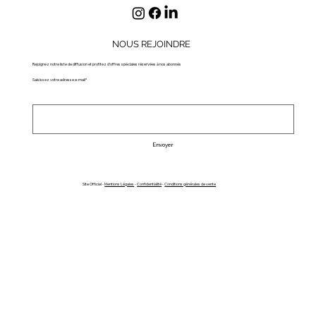
NOUS REJOINDRE
Rejoignez notre liste de diffusion et profitez d'offres spéciales réservées à nos abonnés
Saisissez votre adresse e-mail*
Envoyer
Site Officiel -
Mentions Légales
-
Confidentialité
-
Conditions générales de vente