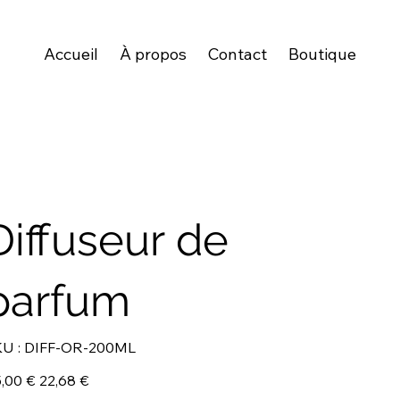
Accueil
À propos
Contact
Boutique
Diffuseur de
parfum
SKU
U :
DIFF-OR-200ML
DIFF-
OR-
200ML
Prix
,00 €
22,68 €
igine
promotionnel