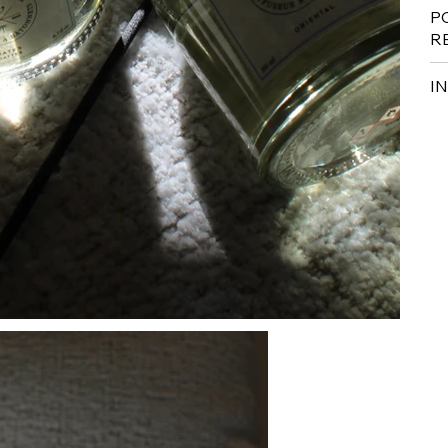
P
R
I