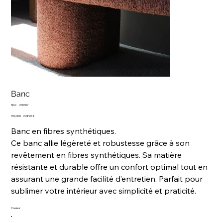
Banc
SKU
SKU :
230307
230307
Prix
Prix
399,00 €
228,06 €
d’origine
promotionnel
Banc en fibres synthétiques.
Ce banc allie légèreté et robustesse grâce à son
revêtement en fibres synthétiques. Sa matière
résistante et durable offre un confort optimal tout en
assurant une grande facilité d’entretien. Parfait pour
sublimer votre intérieur avec simplicité et praticité.
Couleur