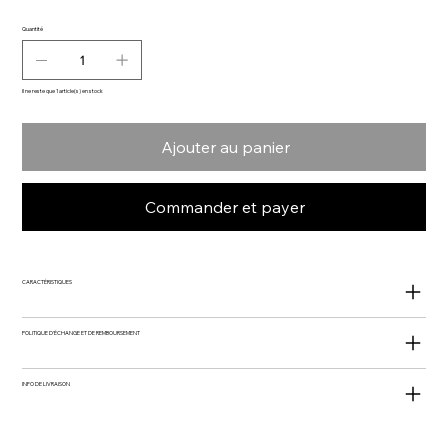
Quantité
Il ne reste que 1 article(s) en stock
Ajouter au panier
Commander et payer
CARACTÉRISTIQUES
POLITIQUE D'ÉCHANGE ET DE REMBOURSEMENT
INFO DE LIVRAISON