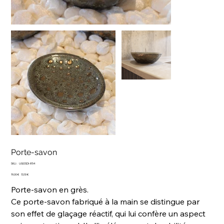
Porte-savon
SKU
SKU :
UGOSDI-854
UGOSDI-
Prix
854
Prix
19,00 €
13,10 €
d’origine
promotionnel
Porte-savon en grès.
Ce porte-savon fabriqué à la main se distingue par
son effet de glaçage réactif, qui lui confère un aspect