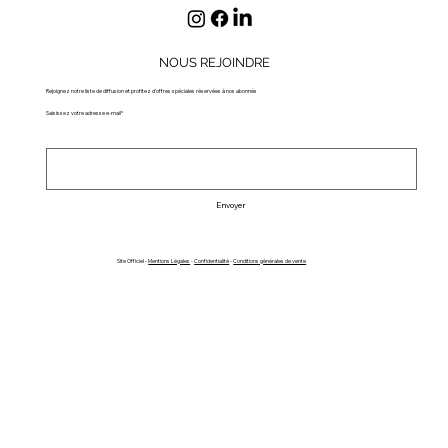
NOUS REJOINDRE
Rejoignez notre liste de diffusion et profitez d'offres spéciales réservées à nos abonnés
Saisissez votre adresse e-mail*
Envoyer
Site Officiel -
Mentions Légales
-
Confidentialité
-
Conditions générales de vente