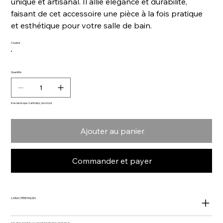
unique et artisanal. Il allie élégance et durabilité,
faisant de cet accessoire une pièce à la fois pratique
et esthétique pour votre salle de bain.
Couleur
Quantité
Il ne reste que 2 article(s) en stock
Ajouter au panier
Commander et payer
CARACTÉRISTIQUES