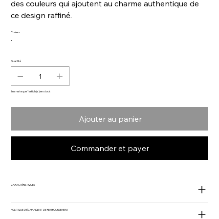
des couleurs qui ajoutent au charme authentique de
ce design raffiné.
Couleur
Quantité
Il ne reste que 1 article(s) en stock
Ajouter au panier
Commander et payer
CARACTÉRISTIQUES
POLITIQUE D'ÉCHANGE ET DE REMBOURSEMENT