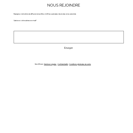
NOUS REJOINDRE
Rejoignez notre liste de diffusion et profitez d'offres spéciales réservées à nos abonnés
Saisissez votre adresse e-mail*
Envoyer
Site Officiel -
Mentions Légales
-
Confidentialité
-
Conditions générales de vente