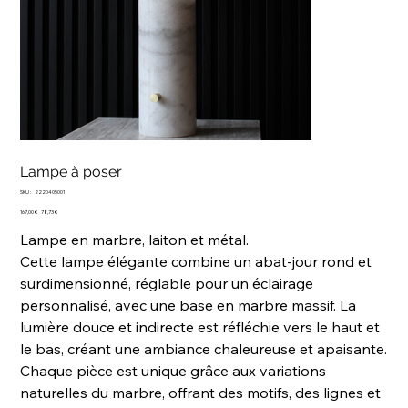
Lampe à poser
SKU
SKU :
2220405001
2220405001
Prix
Prix
167,00 €
78,73 €
d’origine
promotionnel
Lampe en marbre, laiton et métal.
Cette lampe élégante combine un abat-jour rond et
surdimensionné, réglable pour un éclairage
personnalisé, avec une base en marbre massif. La
lumière douce et indirecte est réfléchie vers le haut et
le bas, créant une ambiance chaleureuse et apaisante.
Chaque pièce est unique grâce aux variations
naturelles du marbre, offrant des motifs, des lignes et